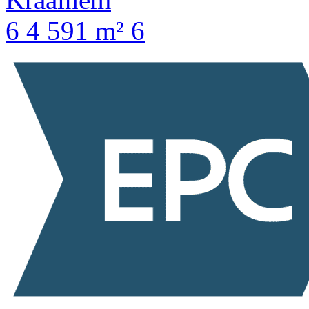
6
4
591 m²
6