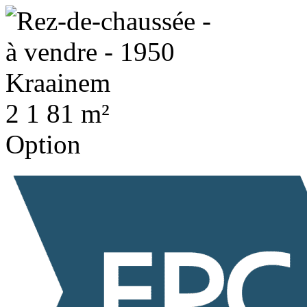
2
1
81 m²
Option