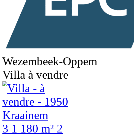
Wezembeek-Oppem
Villa à vendre
3
1
180 m²
2