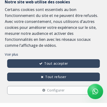
Notre site web utilise des cookies
Saint Lambert. (Nos bureaux sont situés à Woluwe)
Certains cookies sont essentiels au bon
- Estimation rigoureuse
: Nous employons des
fonctionnement du site et ne peuvent être refusés.
méthodes d'évaluation avancées et actualisées afin de
Avec votre consentement, nous utilisons d’autres
déterminer la valeur la plus précise de votre bien
cookies pour améliorer votre expérience sur le site,
immobilier.
mesurer notre audience et activer des
- Approche sur mesure
: Chaque propriété est unique.
fonctionnalités en lien avec les réseaux sociaux
C’est pourquoi nous vous offrons une approche
comme l’affichage de vidéos.
personnalisée pour chaque estimation.
- Confidentialité assurée
: Nous garantissons la
Voir plus
confidentialité de vos informations. Respecter votre
Tout accepter
vie privée tout en délivrant un service d'excellence est
notre priorité absolue.
Tout refuser
Alors, ne cherchez plus ailleurs pour votre estimation
Configurer
immobilière à Woluwe.
Remplissez dès maintenant notre formulaire pour
bénéficier d’une estimation immobilière rapide,