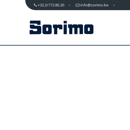
+32.2/772.80.20
info@sorimo.be