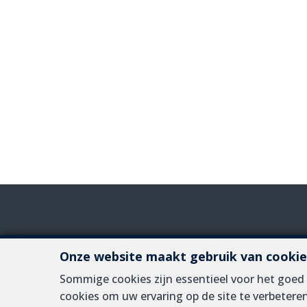
Onze website maakt gebruik van cookie
BIV-erkende vastg
Sommige cookies zijn essentieel voor het goe
Toezichthoudende Autoriteit : Beroepinstituut van Vastgo
cookies om uw ervaring op de site te verbeteren