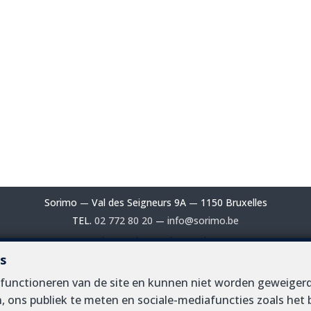
Sorimo
Val des Seigneurs 9A
1150 Bruxelles
—
—
TEL.
02 772 80 20
info@sorimo.be
—
s
oedmakelaar in België, BIV N° 102 229 - Ondernemingsnummer / B
d functioneren van de site en kunnen niet worden geweig
edmakelaars (BIV) Luxemburgstraat, 16B - 1000 Brussel - Tel. 02 50
, ons publiek te meten en sociale-mediafuncties zoals het 