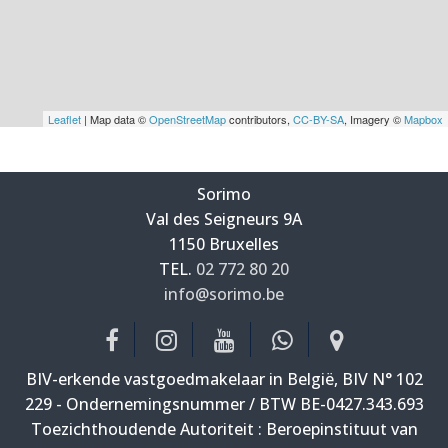
Leaflet
| Map data ©
OpenStreetMap
contributors,
CC-BY-SA
, Imagery ©
Mapbox
Sorimo
Val des Seigneurs 9A
—
1150 Bruxelles
—
TEL.
02 772 80 20
info@sorimo.be
—
BIV-erkende vastgoedmakelaar in België, BIV N° 102
229 - Ondernemingsnummer / BTW BE-0427.343.693
Toezichthoudende Autoriteit : Beroepinstituut van