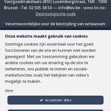
Vastgoedmakelaars (BIV) Luxemburgstraat, 16B - 1000
Brussel - Tel. 02 505 38 50 — info@biv.be -
www.biv.be
-
Deontologische code
Verantwoordelijke voor de bestrijding van witwassen:
Michaël Questiaux
Sorimo voldoet aan de verplichtingen van de wet van
Onze website maakt gebruik van cookies
18 september 2017 en het koninklijk besluit van 1 april
Sommige cookies zijn essentieel voor het goed
2022 inzake de preventie van witwassen en
functioneren van de site en kunnen niet worden
terrorismefinanciering.
geweigerd. Met uw toestemming gebruiken we
andere cookies om uw ervaring op de site te
BA en borgstelling via NV AXA Belgium, Troonplein 1,
verbeteren, ons publiek te meten en sociale-
1000 Brussel (polisnr. 730.390.160) Dekking geldt voor
mediafuncties zoals het bekijken van video's
activiteiten die in België worden uitgevoerd
mogelijk te maken.
Algemene gebruiksvoorwaarden van de website
Meer
Charter privéleven
Accepteer alles
Cookie configuratie