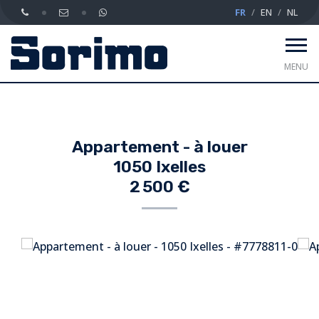
FR
EN
NL
MENU
Appartement - à louer
1050 Ixelles
2 500 €