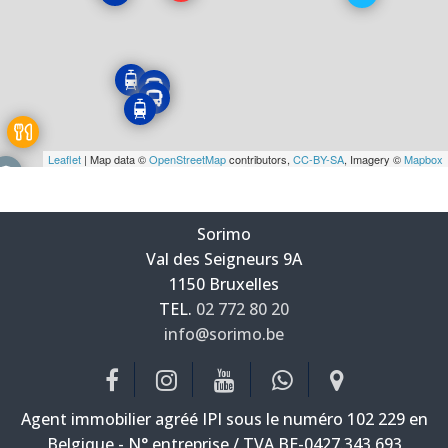
Leaflet
| Map data ©
OpenStreetMap
contributors,
CC-BY-SA
, Imagery ©
Mapbox
Sorimo
Val des Seigneurs 9A
—
1150 Bruxelles
—
TEL.
02 772 80 20
info@sorimo.be
—
Agent immobilier agréé IPI sous le numéro 102 229 en
Belgique - N° entreprise / TVA BE-0427.343.693