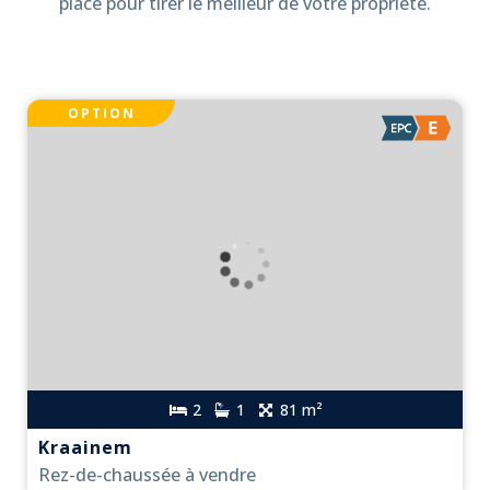
place pour tirer le meilleur de votre propriété.
OPTION
2
1
81 m²
Kraainem
Rez-de-chaussée à vendre