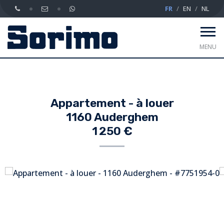
FR
EN
NL
MENU
Appartement - à louer
1160 Auderghem
1 250 €