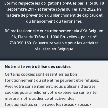
Sorimo respecte les obligations prévues par la loi du 18
septembre 2017 et l’arrêté royal du 1er avril 2022 en
matière de prévention du blanchiment de capitaux et
du financement du terrorisme.
RC professionnelle et cautionnement via AXA Belgium
SA, Place du Trône 1, 1000 Bruxelles – police n°
730.390.160. Couverture valable pour les activités
réalisées en Belgique
Notre site web utilise des cookies
A propos
Certains cookies sont essentiels au bon
fonctionnement du site et ne peuvent être refusés.
Nous travaillons sur le marché immobilier en Belgique
Avec votre consentement, nous utilisons d’autres
depuis près d'un demi siècle. Si vous voulez en savoir
cookies pour améliorer votre expérience sur le site,
plus, ou êtes intéressé, nous serons heureux de
mesurer notre audience et activer des
répondre à vos questions à cette
fonctionnalités en lien avec les réseaux sociaux
adresse
info@sorimo.be
.