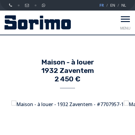
FR
EN
NL
MENU
Maison - à louer
1932 Zaventem
2 450 €