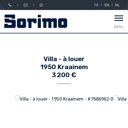
FR
EN
NL
MENU
Villa - à louer
1950 Kraainem
3 200 €