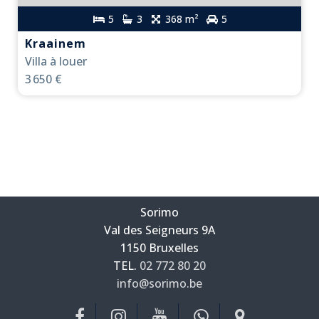
5
3
368 m²
5
Kraainem
Villa à louer
3 650 €
Sorimo
Val des Seigneurs 9A
—
1150 Bruxelles
—
TEL.
02 772 80 20
info@sorimo.be
—