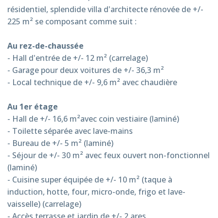
résidentiel, splendide villa d'architecte rénovée de +/-
225 m² se composant comme suit :
Au rez-de-chaussée
- Hall d'entrée de +/- 12 m² (carrelage)
- Garage pour deux voitures de +/- 36,3 m²
- Local technique de +/- 9,6 m² avec chaudière
Au 1er étage
- Hall de +/- 16,6 m²avec coin vestiaire (laminé)
- Toilette séparée avec lave-mains
- Bureau de +/- 5 m² (laminé)
- Séjour de +/- 30 m² avec feux ouvert non-fonctionnel
(laminé)
- Cuisine super équipée de +/- 10 m² (taque à
induction, hotte, four, micro-onde, frigo et lave-
vaisselle) (carrelage)
- Accès terrasse et jardin de +/- 2 ares