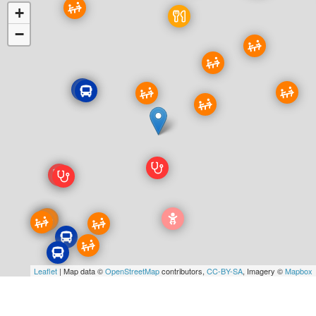
+
−
Leaflet
| Map data ©
OpenStreetMap
contributors,
CC-BY-SA
, Imagery ©
Mapbox