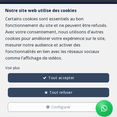
Notre site web utilise des cookies
A propos
Certains cookies sont essentiels au bon
fonctionnement du site et ne peuvent être refusés.
Nous travaillons sur le marché immobilier en Belgique
Avec votre consentement, nous utilisons d’autres
depuis près d'un demi siècle. Si vous voulez en savoir
cookies pour améliorer votre expérience sur le site,
plus, ou êtes intéressé, nous serons heureux de
mesurer notre audience et activer des
répondre à vos questions à cette
fonctionnalités en lien avec les réseaux sociaux
adresse
info@sorimo.be
.
comme l’affichage de vidéos.
Conditions générales d'utilisation du site
Voir plus
Charte de la protection de la vie privée
Tout accepter
Configuration des cookies
Tout refuser
Configurer