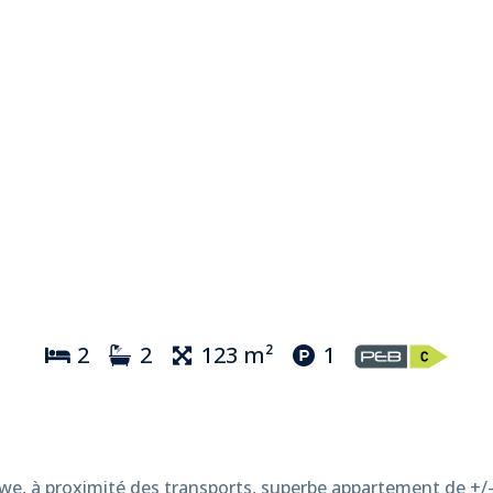
2
2
123 m²
1
we, à proximité des transports, superbe appartement de +/