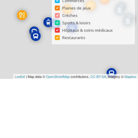
Commerces
Plaines de jeux
Crèches
Sports & loisirs
Hôpitaux & soins médicaux
Restaurants
Leaflet
| Map data ©
OpenStreetMap
contributors,
CC-BY-SA
, Imagery ©
Mapbox