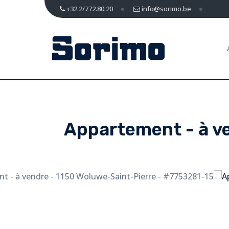
+32.2/772.80.20
info@sorimo.be
Appartement - à v