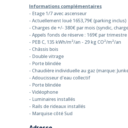
Informations complémentaires
- Etage 1/7 avec ascenseur
- Actuellement loué 1653,79€ (parking inclus)
- Charges de +/-
380
€ par mois (syndic, char
- Appels fonds de réserve : 169€ par trimestre
- PEB C, 135 kWh/m²/an - 29 kg CO²/m²/an
- Châssis bois
- Double vitrage
- Porte blindée
- Chaudière individuelle au gaz (marque: Junk
- Adoucisseur d'eau collectif
- Porte blindée
- Vidéophone
- Luminaires installés
- Rails de rideaux installés
- Marquise côté Sud
Adresse