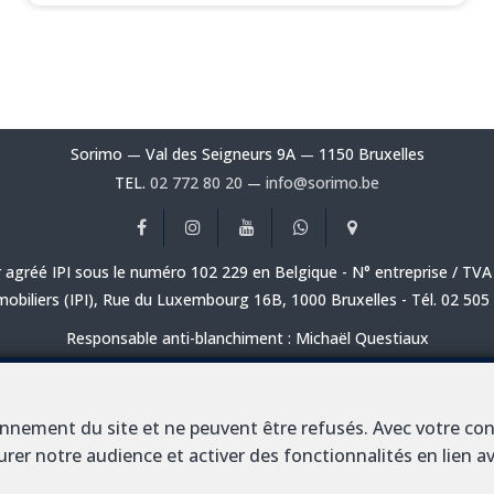
Sorimo
Val des Seigneurs 9A
1150 Bruxelles
—
—
TEL.
02 772 80 20
info@sorimo.be
—
 agréé IPI sous le numéro 102 229 en Belgique - N° entreprise / TV
mobiliers (IPI), Rue du Luxembourg 16B, 1000 Bruxelles - Tél. 02 505
Responsable anti-blanchiment : Michaël Questiaux
embre 2017 et l’arrêté royal du 1er avril 2022 en matière de préventi
SA, Place du Trône 1, 1000 Bruxelles – police n° 730.390.160. Couver
onnement du site et ne peuvent être refusés. Avec votre co
urer notre audience et activer des fonctionnalités en lien 