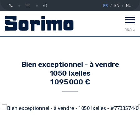
FR
EN
NL
MENU
Bien exceptionnel - à vendre
1050 Ixelles
1 095 000 €