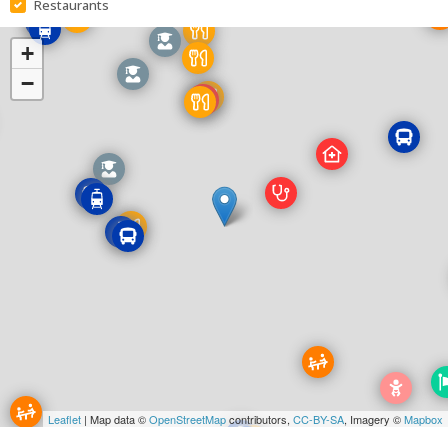
Restaurants
+
−
Leaflet
| Map data ©
OpenStreetMap
contributors,
CC-BY-SA
, Imagery ©
Mapbox