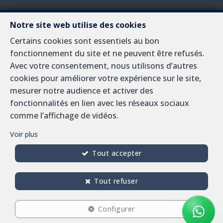
Notre site web utilise des cookies
A propos
Certains cookies sont essentiels au bon
fonctionnement du site et ne peuvent être refusés.
Nous travaillons sur le marché immobilier en Belgique
Avec votre consentement, nous utilisons d’autres
depuis près d'un demi siècle. Si vous voulez en savoir
cookies pour améliorer votre expérience sur le site,
plus, ou êtes intéressé, nous serons heureux de
mesurer notre audience et activer des
répondre à vos questions à cette
fonctionnalités en lien avec les réseaux sociaux
adresse
info@sorimo.be
.
comme l’affichage de vidéos.
Conditions générales d'utilisation du site
Voir plus
Charte de la protection de la vie privée
Tout accepter
Configuration des cookies
Tout refuser
Configurer