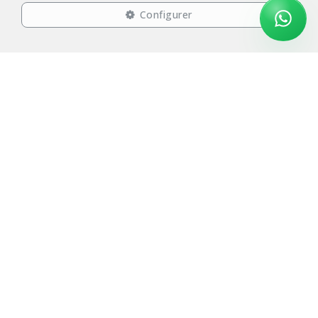
immobilière Etterbeek. Complétez dès maintenant le
Configurer
formulaire ci-dessous pour bénéficier d’une estimation
immobilière rapide, gratuite et sans engagement.
Nous sommes également actifs dans plusieurs autres
communes bruxelloises ainsi qu'en périphérie ! Si votre
bien est situé à Woluwe ? Contactez-nous
pour recevoir une
estimation immobilière pour Woluwe
!
Chez Sorimo, notre priorité est votre satisfaction
Recevoir une estimation immobilière gratuite et sans
engagement
Foire aux questions