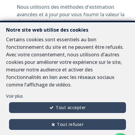
Nous utilisons des méthodes d'estimation
avancées et à jour pour vous fournir la valeur la
plus précise de votre bien.
Notre site web utilise des cookies
Service personnalisé :
Certains cookies sont essentiels au bon
fonctionnement du site et ne peuvent être refusés.
Chaque bien immobilier est unique. C'est
Avec votre consentement, nous utilisons d’autres
pourquoi nous proposons une approche
cookies pour améliorer votre expérience sur le site,
personnalisée pour chaque estimation.
mesurer notre audience et activer des
fonctionnalités en lien avec les réseaux sociaux
Confidentialité garantie :
comme l’affichage de vidéos.
Vos informations resteront strictement
Voir plus
confidentielles. Notre priorité est de respecter
Tout accepter
votre vie privée tout en fournissant un service
exceptionnel.
Tout refuser
Alors, ne cherchez plus ailleurs pour votre estimation