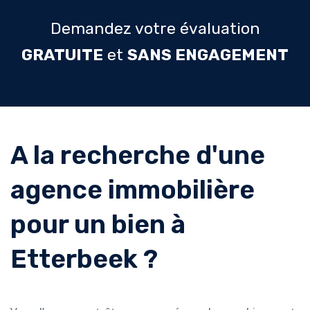
Demandez votre évaluation
GRATUITE
et
SANS ENGAGEMENT
Agence
immobilière
A la recherche d'une
à
agence immobilière
Etterbeek
pour un bien à
|
Etterbeek ?
Estimation
immobilière