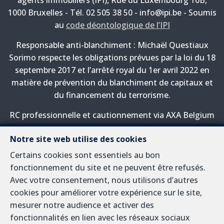
agents immobiliers (IPI), Rue du Luxembourg 16B,
1000 Bruxelles - Tél. 02 505 38 50 - info@ipi.be - Soumis
au
code déontologique de l’IPI
Responsable anti-blanchiment : Michaël Questiaux
Sorimo respecte les obligations prévues par la loi du 18
septembre 2017 et l’arrêté royal du 1er avril 2022 en
matière de prévention du blanchiment de capitaux et
du financement du terrorisme.
RC professionnelle et cautionnement via AXA Belgium
SA, Place du Trône 1, 1000 Bruxelles – police n°
Notre site web utilise des cookies
730.390.160. Couverture valable pour les activités
réalisées en Belgique
Certains cookies sont essentiels au bon
fonctionnement du site et ne peuvent être refusés.
Avec votre consentement, nous utilisons d’autres
cookies pour améliorer votre expérience sur le site,
A propos
mesurer notre audience et activer des
fonctionnalités en lien avec les réseaux sociaux
Nous travaillons sur le marché immobilier en Belgique