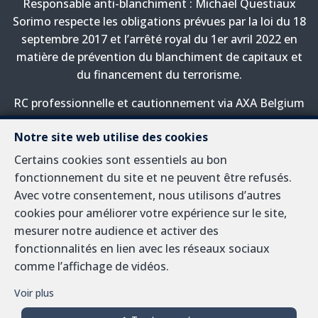
Responsable anti-blanchiment : Michaël Questiaux
Sorimo respecte les obligations prévues par la loi du 18
septembre 2017 et l’arrêté royal du 1er avril 2022 en
matière de prévention du blanchiment de capitaux et
du financement du terrorisme.
RC professionnelle et cautionnement via AXA Belgium
SA, Place du Trône 1, 1000 Bruxelles – police n°
Notre site web utilise des cookies
730.390.160. Couverture valable pour les activités
réalisées en Belgique
Certains cookies sont essentiels au bon
fonctionnement du site et ne peuvent être refusés.
Avec votre consentement, nous utilisons d’autres
cookies pour améliorer votre expérience sur le site,
A propos
mesurer notre audience et activer des
fonctionnalités en lien avec les réseaux sociaux
Nous travaillons sur le marché immobilier en Belgique
comme l’affichage de vidéos.
depuis près d'un demi siècle. Si vous voulez en savoir
plus, ou êtes intéressé, nous serons heureux de
Voir plus
répondre à vos questions à cette